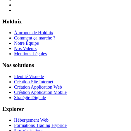
Holduix
À propos de Holduix
Comment ça marche ?
Notre Équipe
Nos Valeurs
Mentions Légales
Nos solutions
Identité Visuelle
Création Site Internet
Création Application Web
Création Application Mobile
Stratégie Digitale
Explorer
Hébergement Web
Formations Trading Hybride
Nos réalisations