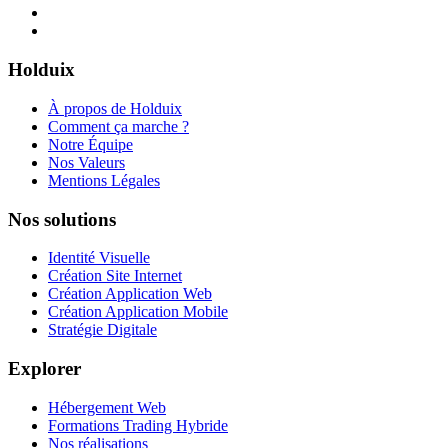
Holduix
À propos de Holduix
Comment ça marche ?
Notre Équipe
Nos Valeurs
Mentions Légales
Nos solutions
Identité Visuelle
Création Site Internet
Création Application Web
Création Application Mobile
Stratégie Digitale
Explorer
Hébergement Web
Formations Trading Hybride
Nos réalisations